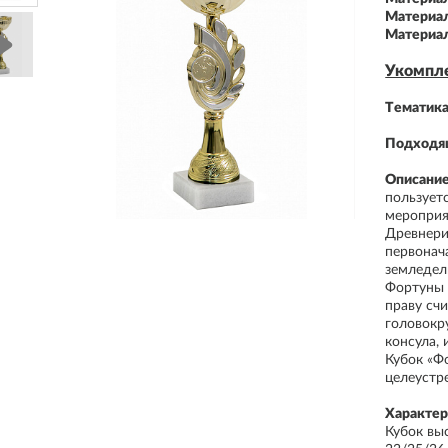
Материал
Материал
Укомпле
Тематика
Подходящ
Описани
пользует
мероприя
Древнери
первонач
земледел
Фортуны с
праву сч
головокр
консула,
Кубок «Ф
целеустр
Характер
Кубок вы