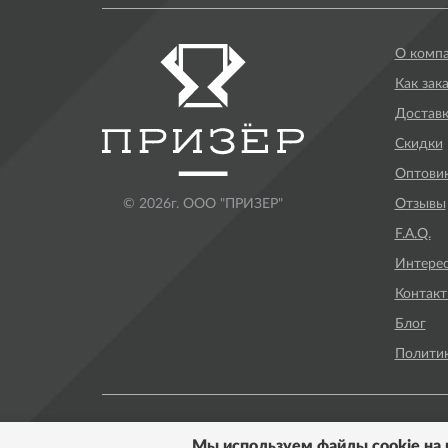
О комп
Как зак
Доставк
Скидки
Оптови
Отзывы
© 2026г. ООО "ПРИЗЕР"
F.A.Q.
Интере
Контак
Блог
Полити
Мы используем файлы cookie на 