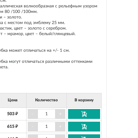
 см.
аллическая волнообразная с рельефным узором
м 80 /100 /100мм.
и – золото.
ка с местом под эмблему 25 мм.
астик, цвет – золото с серебром.
т – мрамор, цвет – белый/глянцевый.
бка может отличаться на +/- 1 см.
убка могут отличаться различными оттенками
ета.
Цена
Количество
В корзину
503 ₽
-
+
615 ₽
-
+