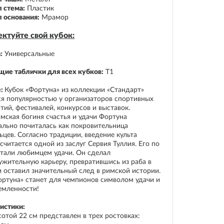
 стема:
Пластик
 основания:
Мрамор
ктуйте свой кубок:
:
Универсальные
ие таблички для всех кубков:
Т1
е:
Кубок «Фортуна» из коллекции «Стандарт»
ся популярностью у организаторов спортивных
тий, фестивалей, конкурсов и выставок.
мская богиня счастья и удачи Фортуна
ально почиталась как покровительница
ьцев. Согласно традиции, введение культа
читается одной из заслуг Сервия Туллия. Его по
итали любимцем удачи. Он сделал
ужительную карьеру, превратившись из раба в
 и оставил значительный след в римской истории.
ортуна» станет для чемпионов символом удачи и
емленности!
истики:
сотой 22 см представлен в трех ростовках: