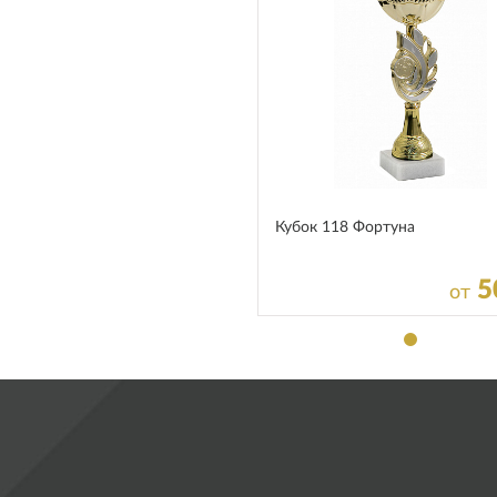
Кубок 118 Фортуна
5
от