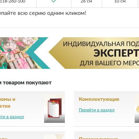
118-260-100
26 см
10 см
упайте всю серию одним кликом!
м товаром покупают
ломы и
Комплектующие
етки
Перейти в раздел
ти в раздел