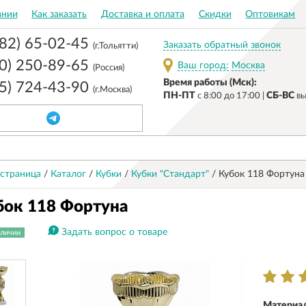
ании
Как заказать
Доставка и оплата
Скидки
Оптовикам
482) 65-02-45
Заказать обратный звонок
(г.Тольятти)
00) 250-89-65
Ваш город:
Москва
(Россия)
Время работы (Мск):
95) 724-43-90
(г.Москва)
ПН-ПТ
СБ-ВС
c 8:00 до 17:00 |
вы
 страница
/
Каталог
/
Кубки
/
Кубки "Стандарт"
/
Кубок 118 Фортуна
бок 118 Фортуна
Задать вопрос о товаре
аличии
Материал