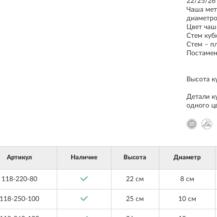
22/25/26
Чаша мет
диаметро
Цвет чаш
Стем куб
Стем – пл
Постамен
Высота ку
Детали к
одного цв
Артикул
Наличие
Высота
Диаметр
118-220-80
22 см
8 см
118-250-100
25 см
10 см