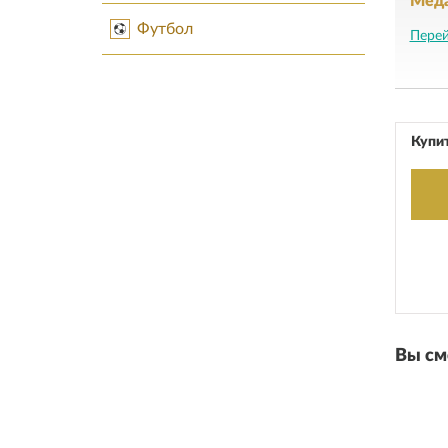
Мед
Футбол
Перей
Купит
Вы см