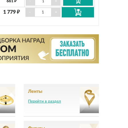
661 ₽
-
+
1 779 ₽
-
+
Ленты
Перейти в раздел