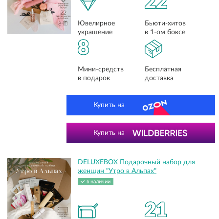
22
Ювелирное
Бьюти-хитов
украшение
в 1-ом боксе
8
Мини-средств
Бесплатная
в подарок
доставка
Купить на
Купить на
DELUXEBOX Подарочный набор для
женщин "Утро в Альпах"
в наличии
21