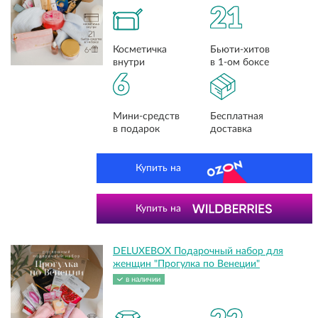
21
Косметичка
Бьюти-хитов
внутри
в 1-ом боксе
6
Мини-средств
Бесплатная
в подарок
доставка
Купить на
Купить на
DELUXEBOX Подарочный набор для
женщин "Прогулка по Венеции"
в наличии