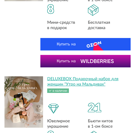
украшение
в 1-ом боксе
8
Мини-средств
Бесплатная
в подарок
доставка
Купить на
Купить на
DELUXEBOX Подарочный набор для
женщин "Утро на Мальдивах"
в наличии
21
Ювелирное
Бьюти-хитов
украшение
в 1-ом боксе