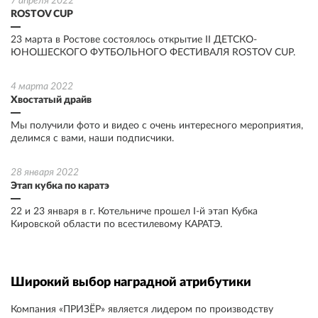
7 апреля 2022
ROSTOV CUP
23 марта в Ростове состоялось открытие II ДЕТСКО-
ЮНОШЕСКОГО ФУТБОЛЬНОГО ФЕСТИВАЛЯ ROSTOV CUP.
4 марта 2022
Хвостатый драйв
Мы получили фото и видео с очень интересного мероприятия,
Кубок 620
Медаль 524 Корона
делимся с вами, наши подписчики.
28 января 2022
67.20 ₽
89 ₽
от
от
Этап кубка по каратэ
22 и 23 января в г. Котельниче прошел I-й этап Кубка
Кировской области по всестилевому КАРАТЭ.
Широкий выбор наградной атрибутики
Компания «ПРИЗЁР» является лидером по производству