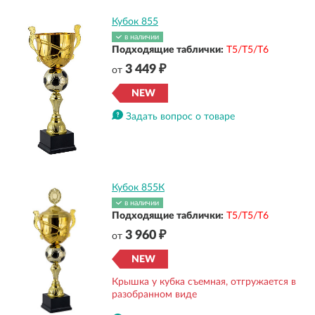
Кубок 855
в наличии
Подходящие таблички:
Т5/Т5/Т6
3 449 ₽
от
NEW
Задать вопрос о товаре
Кубок 855К
в наличии
Подходящие таблички:
Т5/Т5/Т6
3 960 ₽
от
NEW
Крышка у кубка съемная, отгружается в
разобранном виде