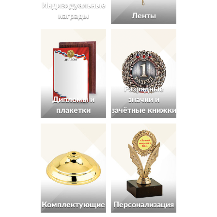
Индивидуальные
награды
Ленты
Разрядные
Дипломы и
значки и
плакетки
зачётные книжки
Комплектующие
Персонализация