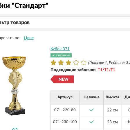
бки "Стандарт"
ьтр товаров
ровать по:
Цене
Кубок 071
в наличии
(Голосов: 1, Рейтинг: 3.
Подходящие таблички:
Т1/Т1/Т1
NEW
Артикул
Наличие
Высота
Ди
071-220-80
22 см
071-230-100
23 см
1