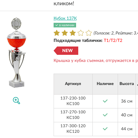
кликом!
Кубок 137К
в наличии
(Голосов: 2, Рейтинг: 3.
Подходящие таблички:
Т1/Т2/Т2
NEW
Крышка у кубка съемная, отгружается в 
Артикул
Наличие
Высота
137-230-100
36 см
КС100
137-270-100
40 см
КС100
137-300-120
44 см
КС120