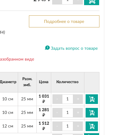
Подробнее о товаре
44)
Задать вопрос о товаре
разобранном виде
Разм.
Диаметр
Цена
Количество
эмб.
1 031
10 см
25 мм
-
+
₽
1 281
10 см
25 мм
-
+
₽
1 512
12 см
25 мм
-
+
₽