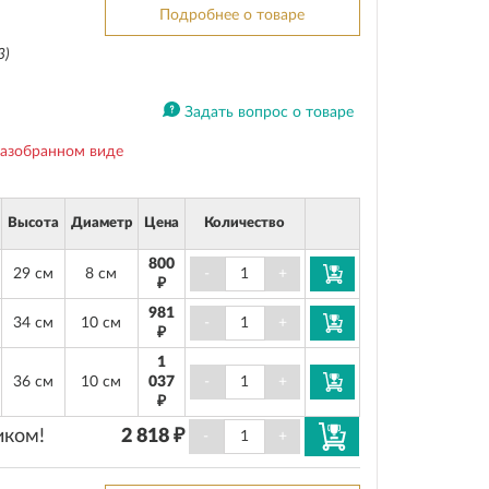
Подробнее о товаре
3)
Задать вопрос о товаре
разобранном виде
Высота
Диаметр
Цена
Количество
800
29 см
8 см
-
+
₽
981
34 см
10 см
-
+
₽
1
36 см
10 см
037
-
+
₽
иком!
2 818 ₽
-
+