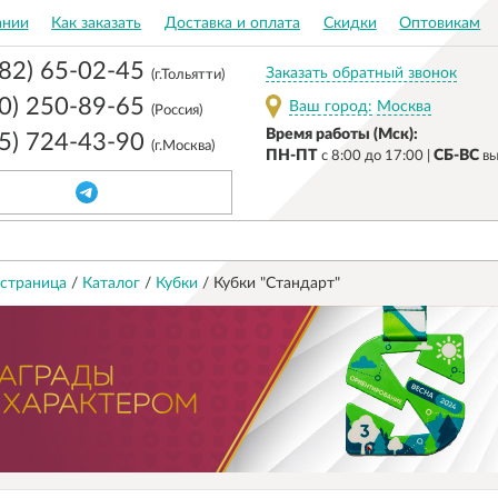
ании
Как заказать
Доставка и оплата
Скидки
Оптовикам
482) 65-02-45
Заказать обратный звонок
(г.Тольятти)
00) 250-89-65
Ваш город:
Москва
(Россия)
Время работы (Мск):
95) 724-43-90
(г.Москва)
ПН-ПТ
СБ-ВС
c 8:00 до 17:00 |
вы
 страница
/
Каталог
/
Кубки
/
Кубки "Стандарт"