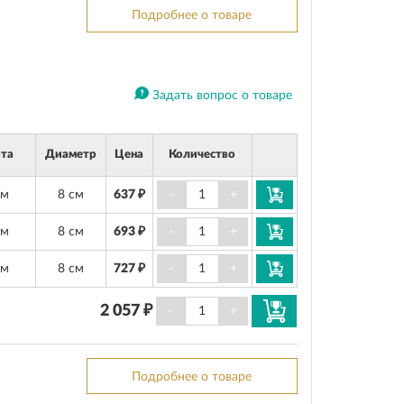
Подробнее о товаре
Задать вопрос о товаре
та
Диаметр
Цена
Количество
см
8 см
637 ₽
-
+
см
8 см
693 ₽
-
+
см
8 см
727 ₽
-
+
2 057 ₽
-
+
Подробнее о товаре