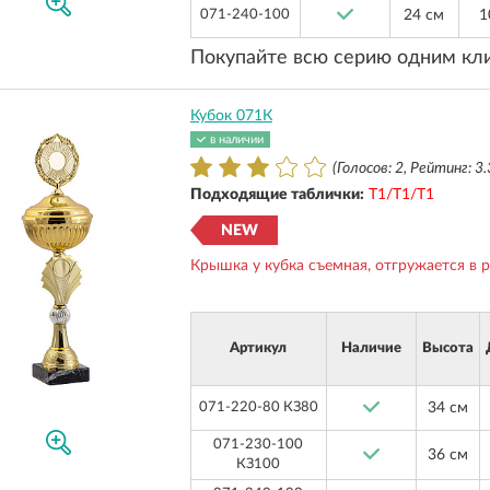
071-240-100
24 см
1
Покупайте всю серию одним кл
Кубок 071К
в наличии
(Голосов: 2, Рейтинг: 3.
Подходящие таблички:
Т1/Т1/Т1
NEW
Крышка у кубка съемная, отгружается в 
Артикул
Наличие
Высота
071-220-80 КЗ80
34 см
071-230-100
36 см
КЗ100