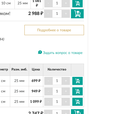
1 081
10 см
25 мм
-
+
₽
иком!
2 988 ₽
-
+
Подробнее о товаре
44)
Задать вопрос о товаре
метр
Разм. эмб.
Цена
Количество
 см
25 мм
699 ₽
-
+
 см
25 мм
949 ₽
-
+
 см
25 мм
1 099 ₽
-
+
2 747 ₽
-
+