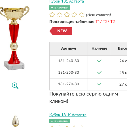
Кубок 181 Астарта
в наличии
(Нет голосов)
Подходящие таблички:
Т1/ Т2/ Т2
NEW
Артикул
Наличие
Высо
181-240-80
24 
181-250-80
25 
181-270-80
27 
Покупайте всю серию одним
кликом!
Кубок 181К Астарта
в наличии