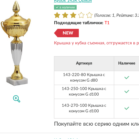
Кубок 143К Орион
в наличии
(Голосов: 1, Рейтинг: 3.
Подходящие таблички:
Т1
NEW
Крышка у кубка съемная, отгружается в 
Артикул
Наличие
143-220-80 Крышка с
конусом G d80
143-250-100 Крышка с
конусом G d100
143-270-100 Крышка с
конусом G d100
Покупайте всю серию одним кл