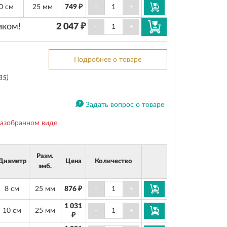
0 см
25 мм
749 ₽
-
+
иком!
2 047 ₽
-
+
Подробнее о товаре
35)
Задать вопрос о товаре
разобранном виде
Разм.
Диаметр
Цена
Количество
эмб.
8 см
25 мм
876 ₽
-
+
1 031
10 см
25 мм
-
+
₽