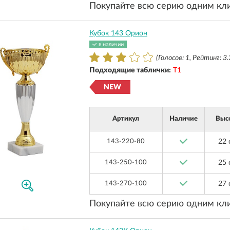
Покупайте всю серию одним кл
Кубок 143 Орион
в наличии
(Голосов: 1, Рейтинг: 3.
Подходящие таблички:
Т1
NEW
Артикул
Наличие
Выс
143-220-80
22 
143-250-100
25 
143-270-100
27 
Покупайте всю серию одним кл