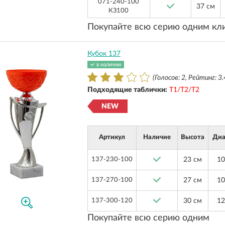
071-240-100
37 см
КЗ100
Покупайте всю серию одним кл
Кубок 137
в наличии
(Голосов: 2, Рейтинг: 3.
Подходящие таблички:
Т1/Т2/Т2
NEW
Артикул
Наличие
Высота
Диа
137-230-100
23 см
10
137-270-100
27 см
10
137-300-120
30 см
12
Покупайте всю серию одним