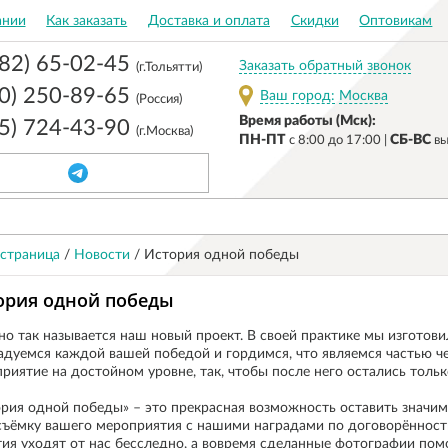
ании
Как заказать
Доставка и оплата
Скидки
Оптовикам
482) 65-02-45
Заказать обратный звонок
(г.Тольятти)
00) 250-89-65
Ваш город:
Москва
(Россия)
Время работы (Мск):
95) 724-43-90
(г.Москва)
ПН-ПТ
СБ-ВС
c 8:00 до 17:00 |
вы
 страница
/
Новости
/
История одной победы
ория одной победы
о так называется наш новый проект. В своей практике мы изготови
дуемся каждой вашей победой и гордимся, что являемся частью ч
риятие на достойном уровне, так, чтобы после него остались толь
рия одной победы» – это прекрасная возможность оставить значи
ъёмку вашего мероприятия с нашими наградами по договорённости 
ия уходят от нас бесследно, а вовремя сделанные фотографии по