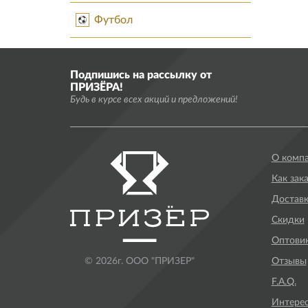
Футбол
Подпишись на рассылку от
ПРИЗЁРА!
Будь в курсе всех акций и предложений!
О комп
Как зак
Доставк
Скидки
Оптови
Отзывы
© 2026г. ООО "ПРИЗЕР"
F.A.Q.
Интере