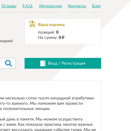
Отзывы
F.A.Q.
Интересное
Контакты
Блог
Ваша корзина
позиций:
0
На сумму:
0 ₽
ходной
Вход
/
Регистрация
ли несколько сотен тысяч наградной атрибутики.
его-то важного. Мы поможем вам провести
ко положительные эмоции.
мый день в памяти. Мы можем осуществить
с вами. Как показала практика, многие важные
могают воссоздать ушедшие события снова. Мы не