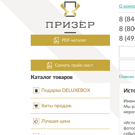
О комп
8 (8
8 (8
8 (4
PDF-каталог
Скачать прайс-лист
Каталог товаров
Главная
Ист
Подарки DELUXEBOX
Именн
Хиты продаж
Мы ра
мероп
Лучшая цена
«Исто
фотос
событ